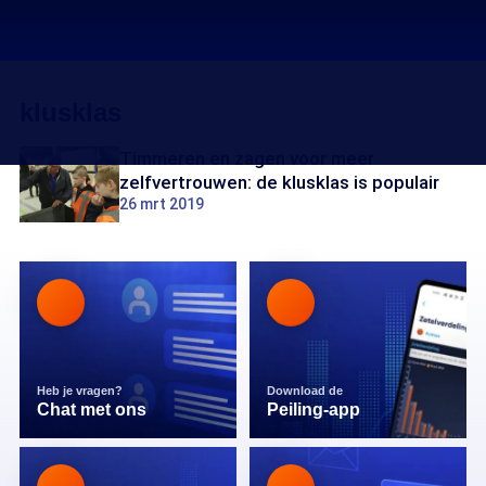
klusklas
Timmeren en zagen voor meer
zelfvertrouwen: de klusklas is populair
26 mrt 2019
Heb je vragen?
Download de
Chat met ons
Peiling-app