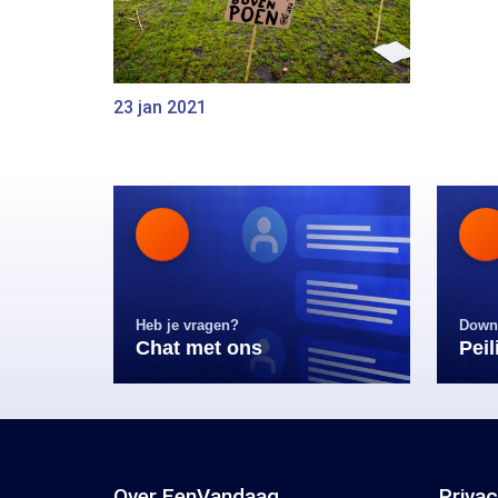
23 jan 2021
Heb je vragen?
Down
Chat met ons
Pei
Over EenVandaag
Priva