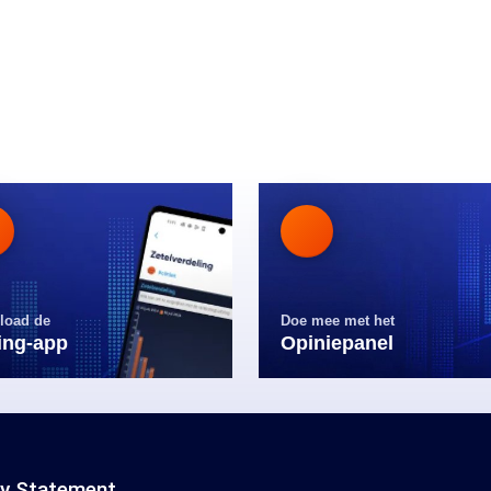
load de
Doe mee met het
ling-app
Opiniepanel
cy Statement