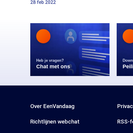
28 feb 2022
Heb je vragen?
Down
Chat met ons
Pei
Over EenVandaag
Priva
Richtlijnen webchat
RSS-f