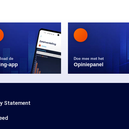
load de
Doe mee met het
ling-app
Opiniepanel
cy Statement
eed