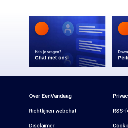
Heb je vragen?
Down
Chat met ons
Pei
Over EenVandaag
Priva
Richtlijnen webchat
RSS-f
Disclaimer
Cooki