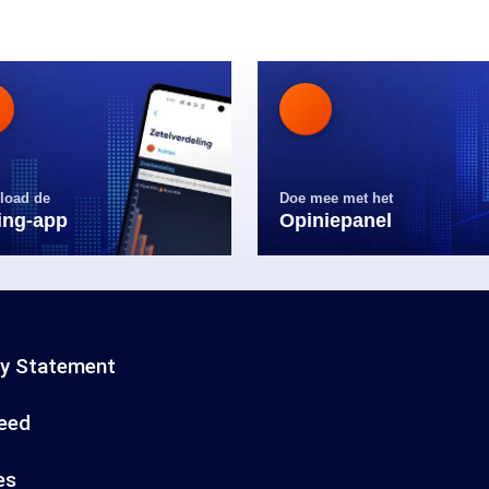
load de
Doe mee met het
ling-app
Opiniepanel
cy Statement
eed
es