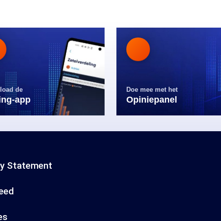
load de
Doe mee met het
ling-app
Opiniepanel
cy Statement
eed
es