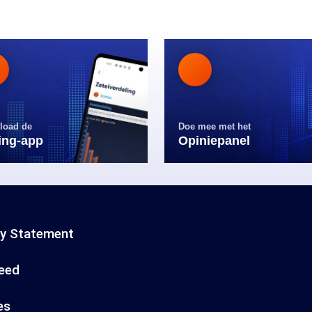
load de
Doe mee met het
ling-app
Opiniepanel
cy Statement
eed
es