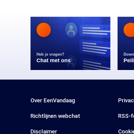
Heb je vragen?
Down
Chat met ons
Pei
Over EenVandaag
Priva
Richtlijnen webchat
RSS-f
Disclaimer
Cooki