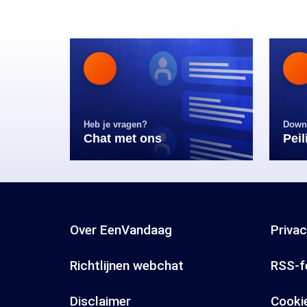
Heb je vragen?
Down
Chat met ons
Pei
Over EenVandaag
Priva
Richtlijnen webchat
RSS-f
Disclaimer
Cooki