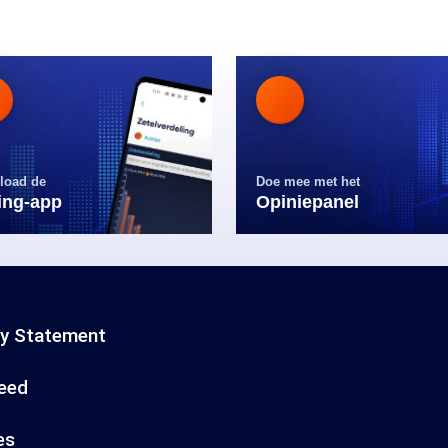
load de
Doe mee met het
ling-app
Opiniepanel
cy Statement
eed
es