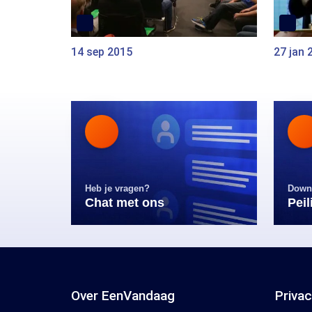
14 sep 2015
27 jan 
Heb je vragen?
Down
Chat met ons
Pei
Over EenVandaag
Priva