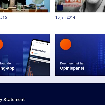
2015
15 jan 2014
load de
Doe mee met het
ling-app
Opiniepanel
cy Statement