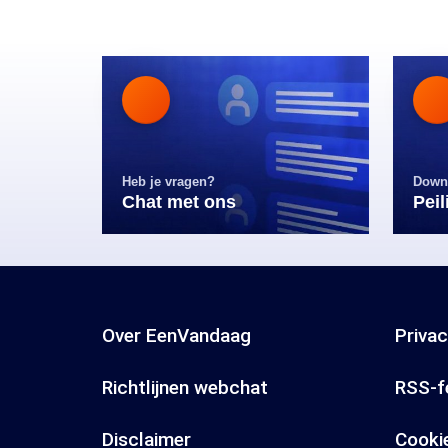
Heb je vragen?
Down
Chat met ons
Pei
Over EenVandaag
Priva
Richtlijnen webchat
RSS-f
Disclaimer
Cooki