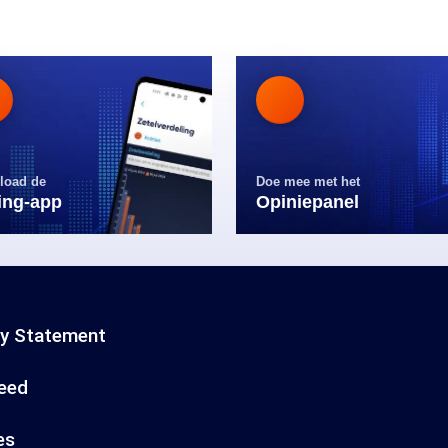
load de
Doe mee met het
ling-app
Opiniepanel
cy Statement
eed
es