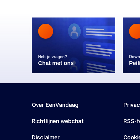
Heb je vragen?
Down
Chat met ons
Pei
Over EenVandaag
Priva
Richtlijnen webchat
RSS-f
Disclaimer
Cooki