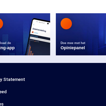
load de
Doe mee met het
ling-app
Opiniepanel
cy Statement
eed
es