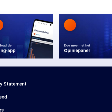
load de
Doe mee met het
ling-app
Opiniepanel
cy Statement
eed
es