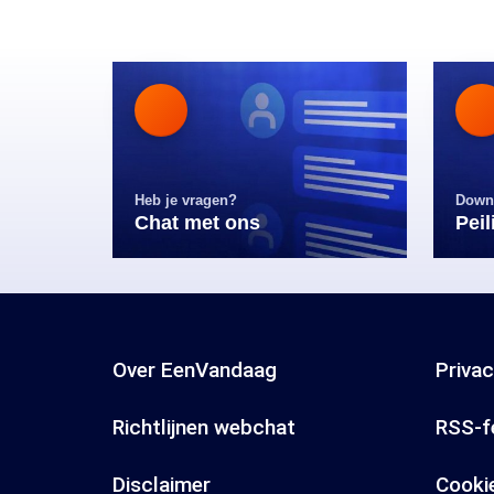
Heb je vragen?
Down
Chat met ons
Pei
Over EenVandaag
Priva
Richtlijnen webchat
RSS-f
Disclaimer
Cooki