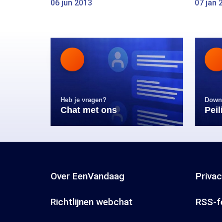
06 jun 2013
07 jan 
Heb je vragen?
Down
Chat met ons
Pei
Over EenVandaag
Priva
Richtlijnen webchat
RSS-f