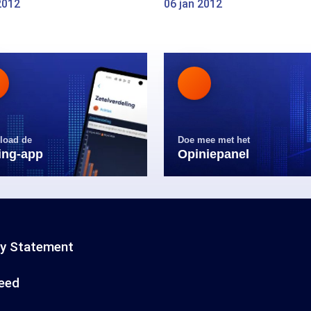
2012
06 jan 2012
load de
Doe mee met het
ling-app
Opiniepanel
cy Statement
eed