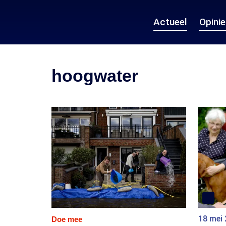
Actueel
Opini
hoogwater
18 mei
Doe mee