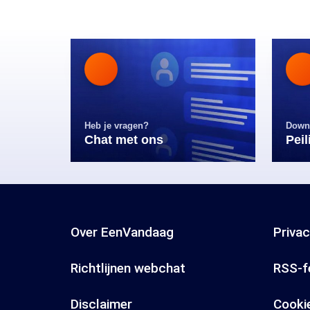
Heb je vragen?
Down
Chat met ons
Pei
Over EenVandaag
Priva
Richtlijnen webchat
RSS-f
Disclaimer
Cooki