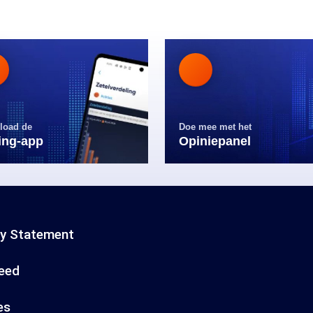
load de
Doe mee met het
ling-app
Opiniepanel
cy Statement
eed
es