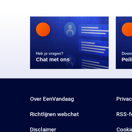
Heb je vragen?
Down
Chat met ons
Pei
Over EenVandaag
Priva
Richtlijnen webchat
RSS-f
Disclaimer
Cooki