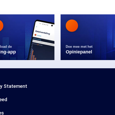
load de
Doe mee met het
ling-app
Opiniepanel
cy Statement
eed
es