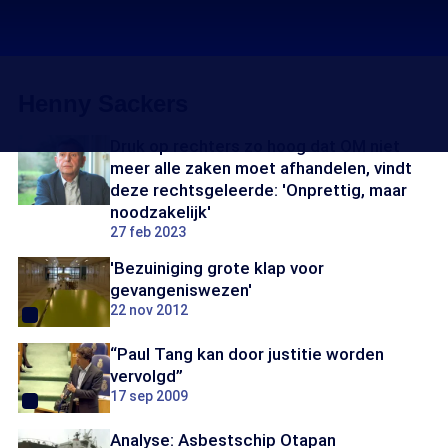
Henny Sackers
Druk op rechters zo hoog dat OM niet
meer alle zaken moet afhandelen, vindt
deze rechtsgeleerde: 'Onprettig, maar
noodzakelijk'
27 feb 2023
'Bezuiniging grote klap voor
gevangeniswezen'
22 nov 2012
“Paul Tang kan door justitie worden
vervolgd”
17 sep 2009
Analyse: Asbestschip Otapan