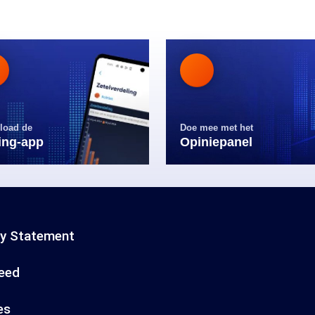
load de
Doe mee met het
ling-app
Opiniepanel
cy Statement
eed
es