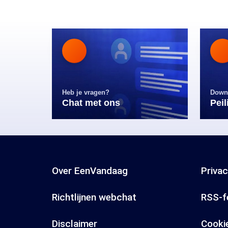
Heb je vragen?
Down
Chat met ons
Pei
Over EenVandaag
Priva
Richtlijnen webchat
RSS-f
Disclaimer
Cooki