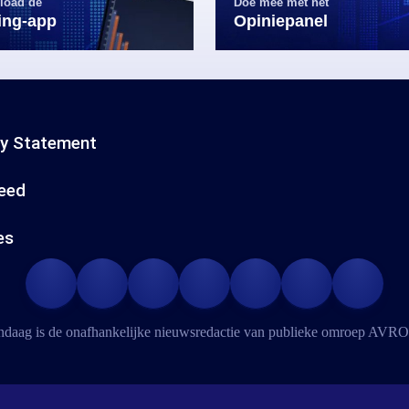
load de
Doe mee met het
ling-app
Opiniepanel
cy Statement
eed
es
daag is de onafhankelijke nieuwsredactie van publieke omroep
AVRO