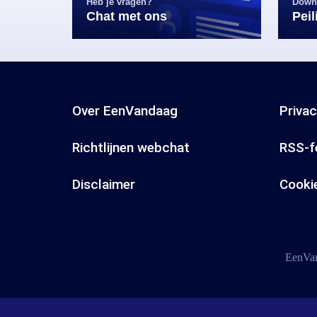
Heb je vragen?
Down
Chat met ons
Pei
Over EenVandaag
Priva
Richtlijnen webchat
RSS-f
Disclaimer
Cooki
EenVan