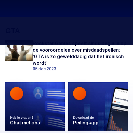
GTA
Rockstar Games speelt sinds begin in op
de vooroordelen over misdaadspellen:
'GTA is zo gewelddadig dat het ironisch
wordt'
05 dec 2023
Heb je vragen?
Download de
Chat met ons
Peiling-app