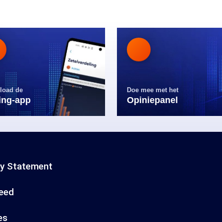
load de
Doe mee met het
ling-app
Opiniepanel
cy Statement
eed
es