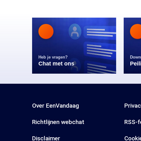
Heb je vragen?
Down
Chat met ons
Pei
Over EenVandaag
Priva
Richtlijnen webchat
RSS-f
Disclaimer
Cooki