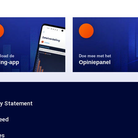
load de
Doe mee met het
ling-app
Opiniepanel
cy Statement
eed
es