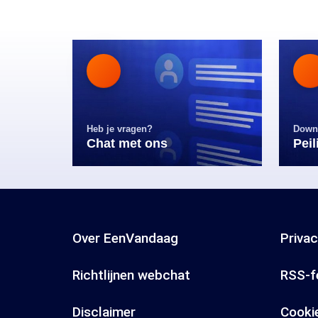
Heb je vragen?
Down
Chat met ons
Pei
Over EenVandaag
Priva
Richtlijnen webchat
RSS-f
Disclaimer
Cooki