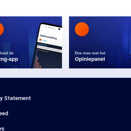
load de
Doe mee met het
ling-app
Opiniepanel
cy Statement
eed
es