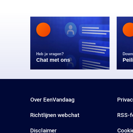
Heb je vragen?
Down
Chat met ons
Pei
Over EenVandaag
Priva
Richtlijnen webchat
RSS-f
Disclaimer
Cooki