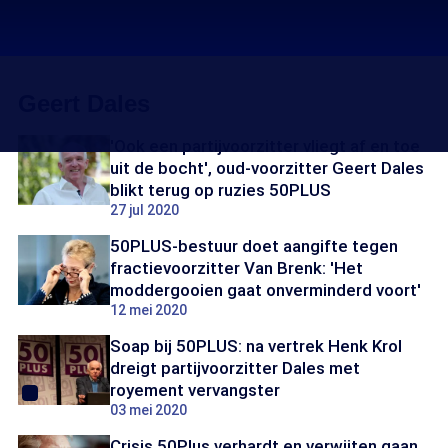
Geert Dales
'Ook een partijvoorzitter vliegt af en toe
uit de bocht', oud-voorzitter Geert Dales
blikt terug op ruzies 50PLUS
27 jul 2020
50PLUS-bestuur doet aangifte tegen
fractievoorzitter Van Brenk: 'Het
moddergooien gaat onverminderd voort'
12 mei 2020
Soap bij 50PLUS: na vertrek Henk Krol
dreigt partijvoorzitter Dales met
royement vervangster
03 mei 2020
Crisis 50Plus verhardt en verwijten gaan