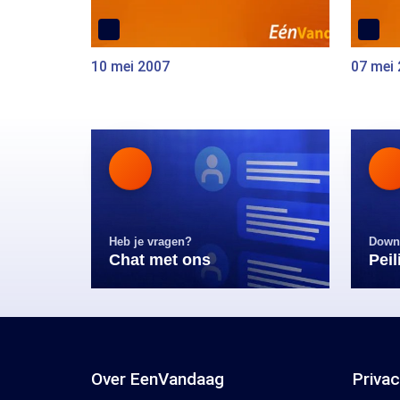
10 mei 2007
07 mei
Heb je vragen?
Down
Chat met ons
Pei
Over EenVandaag
Priva