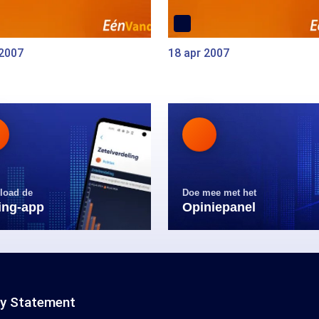
 2007
18 apr 2007
load de
Doe mee met het
ling-app
Opiniepanel
cy Statement