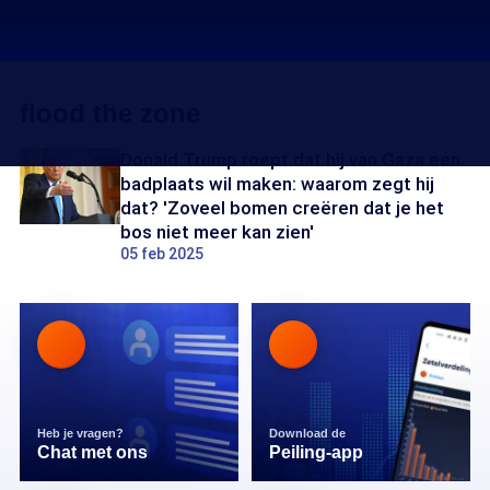
flood the zone
Donald Trump roept dat hij van Gaza een
badplaats wil maken: waarom zegt hij
dat? 'Zoveel bomen creëren dat je het
bos niet meer kan zien'
05 feb 2025
Heb je vragen?
Download de
Chat met ons
Peiling-app