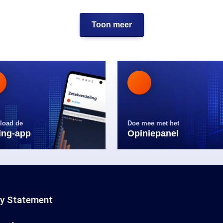
Toon meer
load de
Doe mee met het
ling-app
Opiniepanel
cy Statement