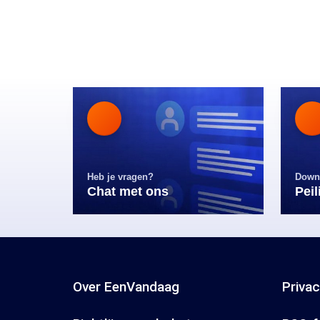
Heb je vragen?
Down
Chat met ons
Pei
Over EenVandaag
Priva