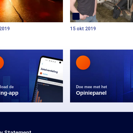
 2019
15 okt 2019
load de
Doe mee met het
ling-app
Opiniepanel
cy Statement