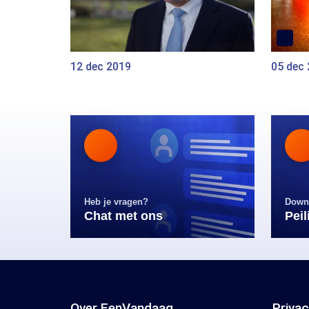
12 dec 2019
05 dec
Heb je vragen?
Down
Chat met ons
Pei
Over EenVandaag
Priva