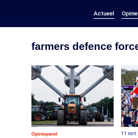
Actueel
Opini
farmers defence forc
11 mrt
Opiniepanel