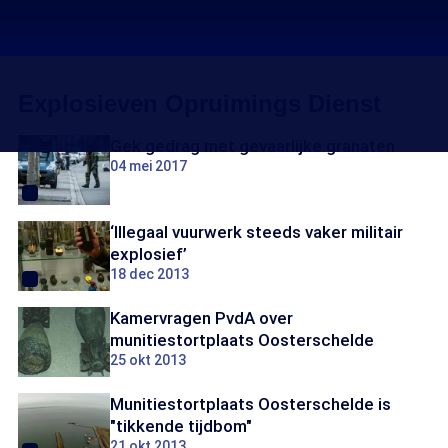
Explosieven Opruimings Dienst
Gek gedrag met gevaarlijke granaten
04 mei 2017
‘Illegaal vuurwerk steeds vaker militair
explosief’
18 dec 2013
Kamervragen PvdA over
munitiestortplaats Oosterschelde
25 okt 2013
Munitiestortplaats Oosterschelde is
"tikkende tijdbom"
21 okt 2013