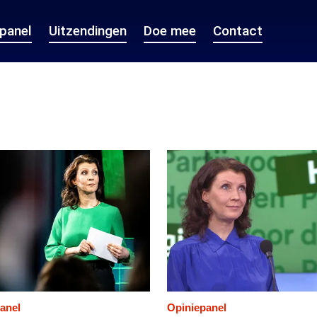
epanel
Uitzendingen
Doe mee
Contact
anel
Opiniepanel