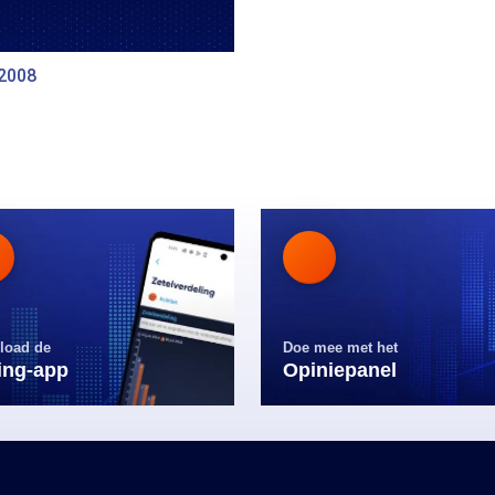
 2008
load de
Doe mee met het
ling-app
Opiniepanel