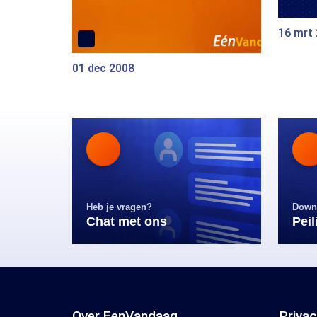
16 mrt
01 dec 2008
Heb je vragen?
Down
Chat met ons
Pei
Over EenVandaag
Priva