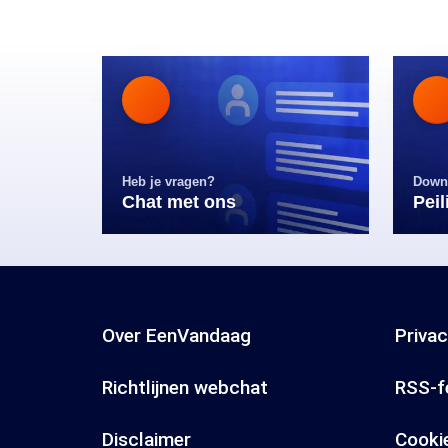
Heb je vragen?
Down
Chat met ons
Pei
Over EenVandaag
Priva
Richtlijnen webchat
RSS-f
Disclaimer
Cooki