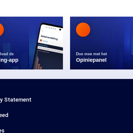
load de
Doe mee met het
ling-app
Opiniepanel
cy Statement
eed
es