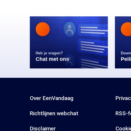
Heb je vragen?
Down
Chat met ons
Pei
Over EenVandaag
Priva
Richtlijnen webchat
RSS-f
Disclaimer
Cooki