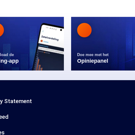
load de
Doe mee met het
ling-app
Opiniepanel
cy Statement
eed
es