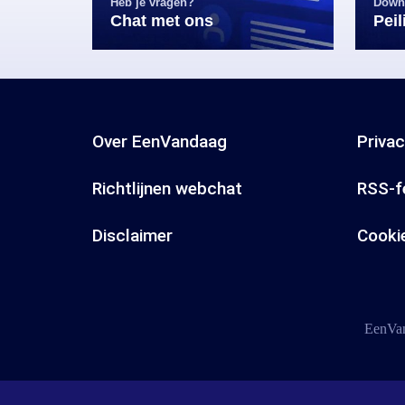
Heb je vragen?
Down
Chat met ons
Pei
Over EenVandaag
Priva
Richtlijnen webchat
RSS-f
Disclaimer
Cooki
EenVan