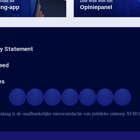
load de
Doe mee met het
ling-app
Opiniepanel
cy Statement
eed
es
daag is de onafhankelijke nieuwsredactie van publieke omroep
AVRO