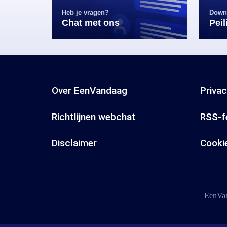
Heb je vragen?
Down
Chat met ons
Pei
Over EenVandaag
Priva
Richtlijnen webchat
RSS-f
Disclaimer
Cooki
EenVan