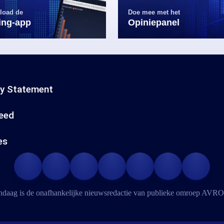
load de
Doe mee met het
ling-app
Opiniepanel
cy Statement
eed
es
daag is de onafhankelijke nieuwsredactie van publieke omroep
AVRO