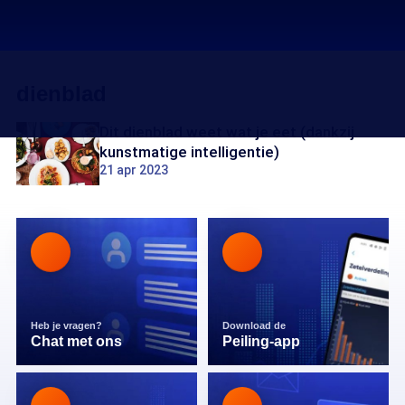
dienblad
Dit dienblad weet wat je eet (dankzij
kunstmatige intelligentie)
21 apr 2023
Heb je vragen?
Download de
Chat met ons
Peiling-app