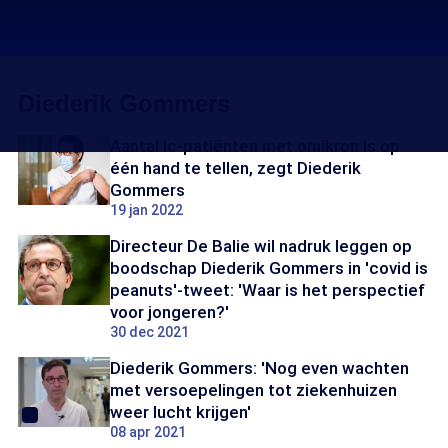
Diederik Gommers
Aantal ic-patiënten met omikron is op
één hand te tellen, zegt Diederik
Gommers
19 jan 2022
Directeur De Balie wil nadruk leggen op
boodschap Diederik Gommers in 'covid is
peanuts'-tweet: 'Waar is het perspectief
voor jongeren?'
30 dec 2021
Diederik Gommers: 'Nog even wachten
met versoepelingen tot ziekenhuizen
weer lucht krijgen'
08 apr 2021