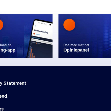
load de
Doe mee met het
ling-app
Opiniepanel
cy Statement
eed
es