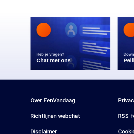
Heb je vragen?
Down
Chat met ons
Pei
Over EenVandaag
Priva
Richtlijnen webchat
RSS-f
Disclaimer
Cooki