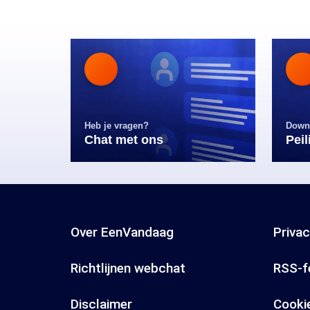
Heb je vragen?
Down
Chat met ons
Pei
Over EenVandaag
Priva
Richtlijnen webchat
RSS-f
Disclaimer
Cooki