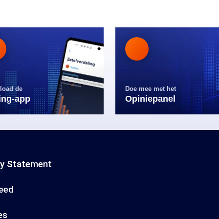
load de
Doe mee met het
ling-app
Opiniepanel
cy Statement
eed
es