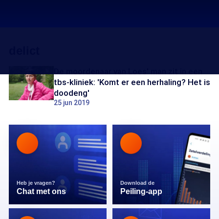
delict
De moordenaar van Loes' man zit in een
tbs-kliniek: 'Komt er een herhaling? Het is
doodeng'
25 jun 2019
Heb je vragen?
Download de
Chat met ons
Peiling-app