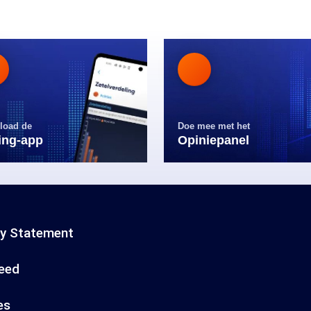
load de
Doe mee met het
ling-app
Opiniepanel
cy Statement
eed
es