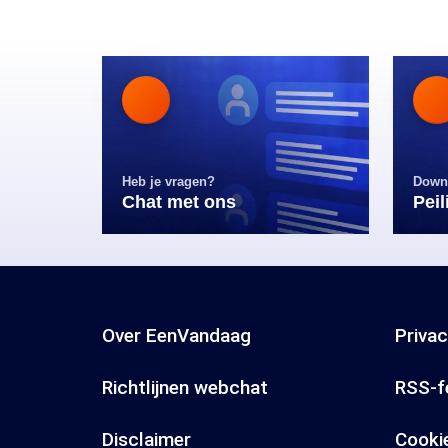
Heb je vragen?
Down
Chat met ons
Pei
Over EenVandaag
Priva
Richtlijnen webchat
RSS-f
Disclaimer
Cooki