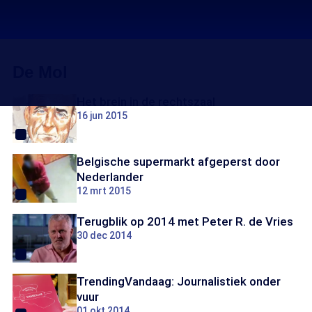
De Mol
Het brein in de rechtszaal
16 jun 2015
Belgische supermarkt afgeperst door
Nederlander
12 mrt 2015
Terugblik op 2014 met Peter R. de Vries
30 dec 2014
TrendingVandaag: Journalistiek onder
vuur
01 okt 2014