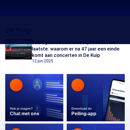
De Kuip
Bob Dylan was de eerste, DI-RECT de
laatste: waarom er na 47 jaar een einde
komt aan concerten in De Kuip
12 jun 2025
Heb je vragen?
Download de
Chat met ons
Peiling-app