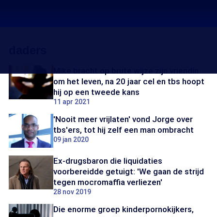
daders
Mike bracht op brute wijze zijn vriendin
om het leven, na 20 jaar cel en tbs hoopt
hij op een tweede kans
11 apr 2021
'Nooit meer vrijlaten' vond Jorge over
tbs'ers, tot hij zelf een man ombracht
09 jan 2020
Ex-drugsbaron die liquidaties
voorbereidde getuigt: 'We gaan de strijd
tegen mocromaffia verliezen'
28 nov 2019
Die enorme groep kinderpornokijkers,