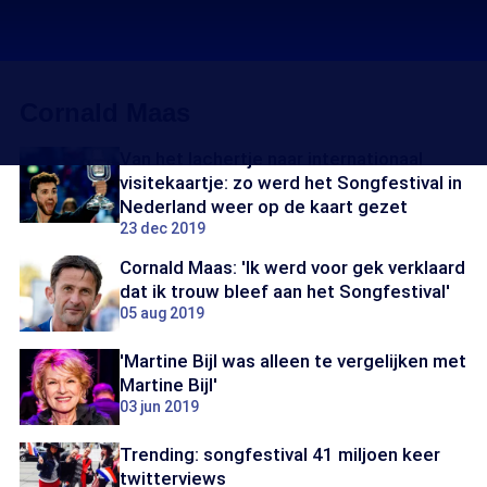
Cornald Maas
Van het lachertje naar internationaal
visitekaartje: zo werd het Songfestival in
Nederland weer op de kaart gezet
23 dec 2019
Cornald Maas: 'Ik werd voor gek verklaard
dat ik trouw bleef aan het Songfestival'
05 aug 2019
'Martine Bijl was alleen te vergelijken met
Martine Bijl'
03 jun 2019
Trending: songfestival 41 miljoen keer
twitterviews