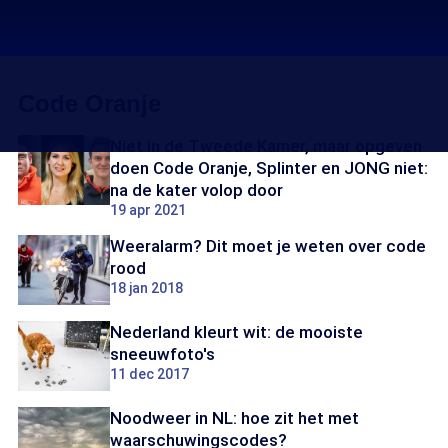
Code Oranje
Niet in de Tweede Kamer, maar opgeven
doen Code Oranje, Splinter en JONG niet:
na de kater volop door
19 apr 2021
Weeralarm? Dit moet je weten over code
rood
18 jan 2018
Nederland kleurt wit: de mooiste
sneeuwfoto's
11 dec 2017
Noodweer in NL: hoe zit het met
waarschuwingscodes?