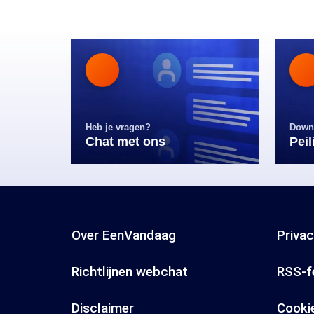
Heb je vragen?
Down
Chat met ons
Pei
Over EenVandaag
Priva
Richtlijnen webchat
RSS-f
Disclaimer
Cooki