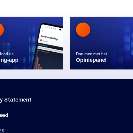
load de
Doe mee met het
ling-app
Opiniepanel
cy Statement
eed
es