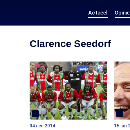
Actueel
Opini
Clarence Seedorf
04 dec 2014
15 jan 