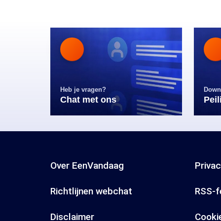
Heb je vragen?
Down
Chat met ons
Pei
Over EenVandaag
Priva
Richtlijnen webchat
RSS-f
Disclaimer
Cooki