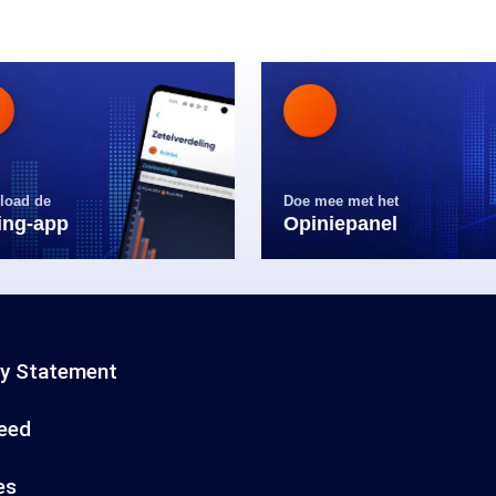
load de
Doe mee met het
ling-app
Opiniepanel
cy Statement
eed
es