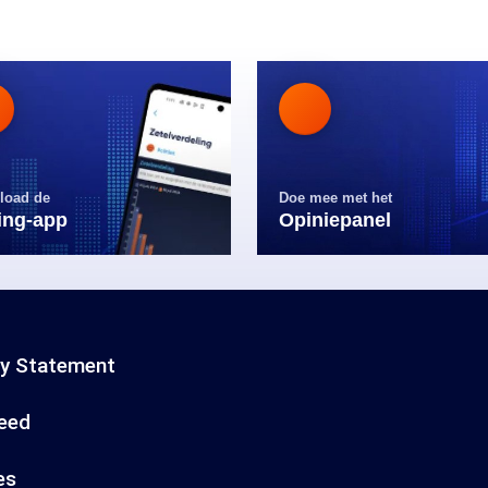
load de
Doe mee met het
ling-app
Opiniepanel
cy Statement
eed
es