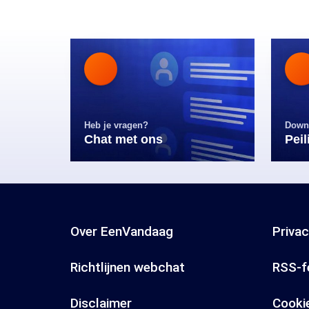
Heb je vragen?
Down
Chat met ons
Pei
Over EenVandaag
Priva
Richtlijnen webchat
RSS-f
Disclaimer
Cooki