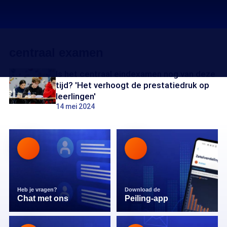
centraal examen
Is het centraal eindexamen nog van deze
tijd? 'Het verhoogt de prestatiedruk op
leerlingen'
14 mei 2024
Heb je vragen?
Download de
Chat met ons
Peiling-app