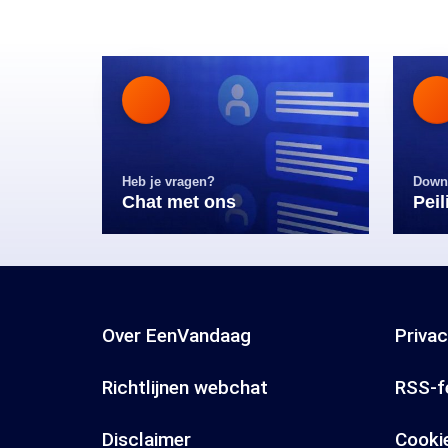
Heb je vragen?
Down
Chat met ons
Pei
Over EenVandaag
Priva
Richtlijnen webchat
RSS-f
Disclaimer
Cooki