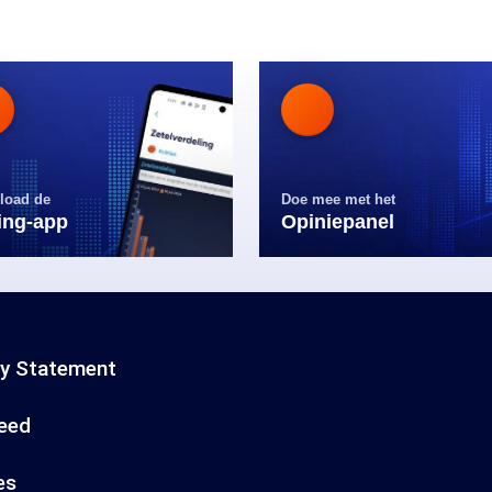
load de
Doe mee met het
ling-app
Opiniepanel
cy Statement
eed
es