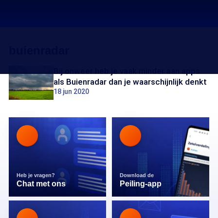
buienradar
Bij onweer heb je vaak minder aan apps
als Buienradar dan je waarschijnlijk denkt
18 jun 2020
Heb je vragen?
Download de
Chat met ons
Peiling-app